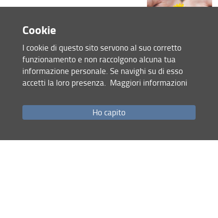
Cookie
Consulta la pagina dedicata (URL)
I cookie di questo sito servono al suo corretto
13 Giugno 2024 (
Archiviata
)
funzionamento e non raccolgono alcuna tua
informazione personale. Se navighi su di esso
accetti la loro presenza.
Maggiori informazioni
Condividi
Ho capito
Mappa del sito
RSS feed
Privacy
Note Legali
Accessibilità e usabilità
Monitoraggio
Area personale