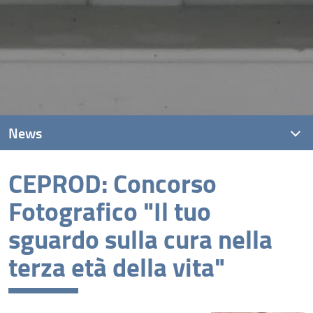
News
CEPROD: Concorso
News recenti
Fotografico "Il tuo
Archivio
sguardo sulla cura nella
terza età della vita"