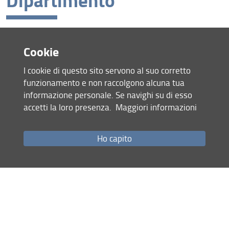
Consulta qui i risultati
Cookie
I cookie di questo sito servono al suo corretto
Consulta la pagina dedicata (URL)
funzionamento e non raccolgono alcuna tua
informazione personale. Se navighi su di esso
07 Marzo 2025 (
Archiviata
)
accetti la loro presenza.
Maggiori informazioni
Condividi
Ho capito
Mappa del sito
RSS feed
Privacy
Note Legali
Accessibilità e usabilità
Monitoraggio