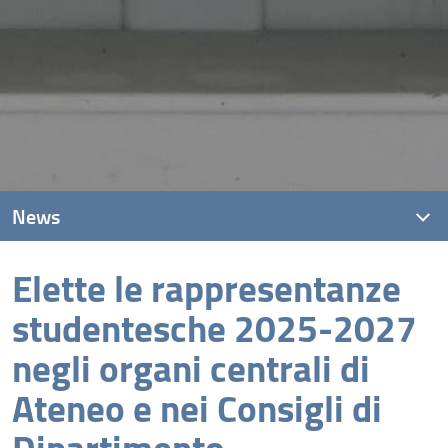
News
Elette le rappresentanze
News recenti
studentesche 2025-2027
Archivio
negli organi centrali di
Ateneo e nei Consigli di
Dipartimento