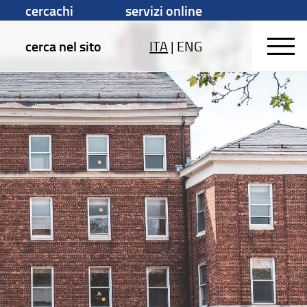
cercachi
servizi online
cerca nel sito
ITA
|
ENG