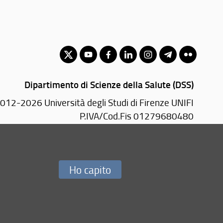
Dipartimento di Scienze della Salute (DSS)
012-2026 Università degli Studi di Firenze UNIFI
P.IVA/Cod.Fis 01279680480
Viale Pieraccini, 6 - 50139 Firenze (FI)
PEC:
dss(AT)pec.unifi.it
Ho capito
Redazione Web
i