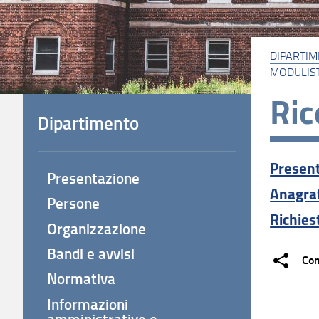
DIPARTI
MODULIS
Ric
Dipartimento
Present
Presentazione
Anagraf
Persone
Richies
Organizzazione
Bandi e avvisi
Con
Normativa
Informazioni
amministrative e