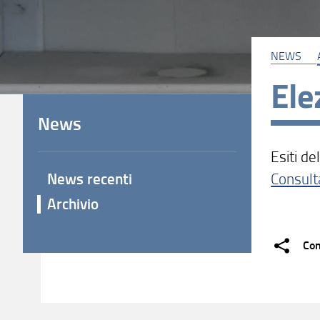
NEWS
Ele
News
Esiti de
News recenti
Consult
Archivio
Con