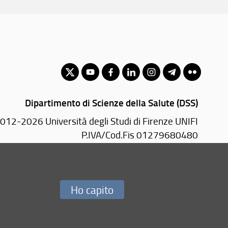
Dipartimento di Scienze della Salute (DSS)
012-2026 Università degli Studi di Firenze UNIFI
P.IVA/Cod.Fis 01279680480
Viale Pieraccini, 6 - 50139 Firenze (FI)
PEC:
dss(AT)pec.unifi.it
Ho capito
Redazione Web
i