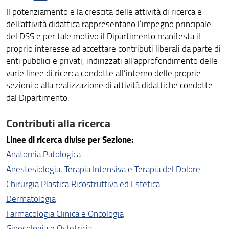
Informazioni amministrative e Modulistica
Il potenziamento e la crescita delle attività di ricerca e
Contatti
dell'attività didattica rappresentano l’impegno principale
del DSS e per tale motivo il Dipartimento manifesta il
Chi fa cosa
proprio interesse ad accettare contributi liberali da parte di
enti pubblici e privati, indirizzati all'approfondimento delle
Contributi liberali
varie linee di ricerca condotte all’interno delle proprie
Partecipazione agli obiettivi di sviluppo sostenibile
sezioni o alla realizzazione di attività didattiche condotte
dal Dipartimento.
Contributi alla ricerca
Linee di ricerca divise per Sezione:
Anatomia Patologica
Anestesiologia, Terapia Intensiva e Terapia del Dolore
Chirurgia Plastica Ricostruttiva ed Estetica
Dermatologia
Farmacologia Clinica e Oncologia
Ginecologia e Ostetricia