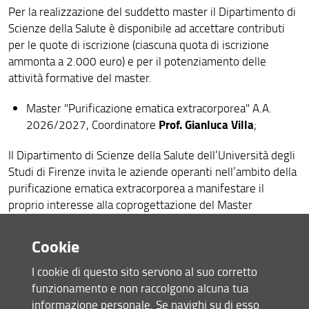
Per la realizzazione del suddetto master il Dipartimento di
Scienze della Salute è disponibile ad accettare contributi
per le quote di iscrizione (ciascuna quota di iscrizione
ammonta a 2.000 euro) e per il potenziamento delle
attività formative del master.
Master "Purificazione ematica extracorporea" A.A.
Prof. Gianluca Villa
2026/2027, Coordinatore
;
Il Dipartimento di Scienze della Salute dell’Università degli
Studi di Firenze invita le aziende operanti nell’ambito della
purificazione ematica extracorporea a manifestare il
proprio interesse alla
coprogettazione
del Master
Purificazione Ematica Extracorporea
universitario in “
” per
l’anno accademico 2026/2027. L’iniziativa è finalizzata alla
Cookie
costruzione di un percorso formativo altamente
qualificante, orientato allo sviluppo di competenze teoriche
I cookie di questo sito servono al suo corretto
e pratiche nel settore delle terapie extracorporee applicate
funzionamento e non raccolgono alcuna tua
al paziente critico, anche attraverso attività didattiche,
informazione personale. Se navighi su di esso