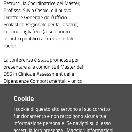
Petrucci, la Coordinatrice del Master,
Prof.ssa Silvia Casale, e il nuovo
Direttore Generale dell’Ufficio
Scolastico Regionale per la Toscana,
Luciano Tagliaferri (al suo primo
incontro pubblico a Firenze in tale
ruolo).
La conferenza è stata promossa per
presentare alla comunità il Master del
DSS in Clinica e Assessment delle
Dipendenze Comportamentali - unico
Master Universitario di II livello
interamente dedicato al tema delle
Cookie
dipendenze comportamentali, e in
I cookie di questo sito servono al suo corretto
particolare a quelle digitali, nella realtà
funzionamento e non raccolgono alcuna tua
italiana - e l'investimento fatto dalla
informazione personale. Se navighi su di esso
Fondazione attraverso la copertura di
accetti la loro presenza.
Maggiori informazioni
18 quote di iscrizione per altrettanti