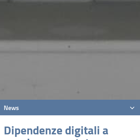
News
Dipendenze digitali a
News recenti
Archivio