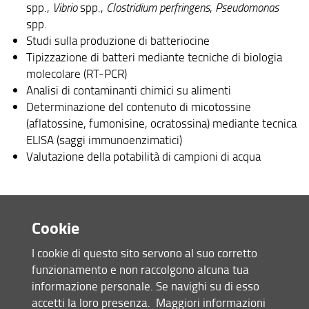
spp.,
Vibrio
spp.,
Clostridium perfringens
,
Pseudomonas
spp.
Studi sulla produzione di batteriocine
Tipizzazione di batteri mediante tecniche di biologia
molecolare (RT-PCR)
Analisi di contaminanti chimici su alimenti
Determinazione del contenuto di micotossine
(aflatossine, fumonisine, ocratossina) mediante tecnica
ELISA (saggi immunoenzimatici)
Valutazione della potabilità di campioni di acqua
Attività conto terzi
Cookie
Presso il laboratorio sono svolte da anni attività di
consulenza in favore di terzi (enti pubblici e privati)
I cookie di questo sito servono al suo corretto
nell’ambito della:
funzionamento e non raccolgono alcuna tua
informazione personale. Se navighi su di esso
Ricerca di
Legionella
spp. (identificazione di specie e
accetti la loro presenza.
Maggiori informazioni
sierogruppo) in ambiente ospedaliero, strutture