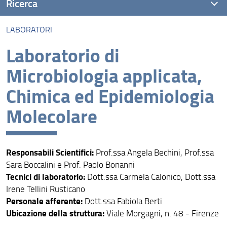
Ricerca
LABORATORI
Ricerca
Laboratorio di
Unità di Ricerca
Microbiologia applicata,
Gruppi di ricerca
Chimica ed Epidemiologia
Laboratori
Molecolare
Centri
Responsabili Scientifici:
Prof.ssa Angela Bechini, Prof.ssa
Sara Boccalini e Prof. Paolo Bonanni
Tecnici di laboratorio:
Dott.ssa Carmela Calonico, Dott.ssa
Irene Tellini Rusticano
Personale afferente:
Dott.ssa Fabiola Berti
Ubicazione della struttura:
Viale Morgagni, n. 48 - Firenze