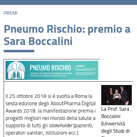
PREMI
Premi
Pneumo Rischio: premio a
Pubblicazioni 2015-2019 dei neoassunti o promossi
Sara Boccalini
Pubblicazioni 2020 dei neoassunti o promossi
Pubblicazioni 2021 dei neoassunti o promossi
Il 25 ottobre 2018 si è svolta a Roma la
sesta edizione degli AboutPharma Digital
La Prof. Sara
Awards 2018: la manifestazione premia i
Boccalini
progetti migliori nel mondo della salute a
(Università
supporto di tutti gli
stakeholder
(pazienti,
degli Studi di
operatori sanitari, Istituzioni ecc.).