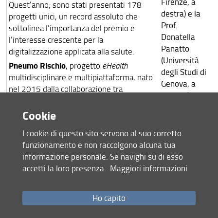
Firenze, a
Quest’anno, sono stati presentati 178
destra) e la
progetti unici, un record assoluto che
Prof.
sottolinea l’importanza del premio e
Donatella
l’interesse crescente per la
Panatto
digitalizzazione applicata alla salute.
(Università
Pneumo Rischio
, progetto
eHealth
degli Studi di
multidisciplinare e multipiattaforma, nato
Genova, a
nel 2015 dalla collaborazione tra
sinistra)
l’Università di Firenze e l’Università di
ritirano il
Cookie
Genova, ha vinto il premio speciale
premio agli
dedicato alle Istituzioni e Associazioni di
AboutPharma
I cookie di questo sito servono al suo corretto
pazienti. Il premio riconosce il grande
Digital
funzionamento e non raccolgono alcuna tua
valore di questo progetto dedicato
Awards
informazione personale. Se navighi su di esso
interamente alle malattie da
2018.
accetti la loro presenza.
Maggiori informazioni
pneumococco e unico nel contesto italiano
e internazionale. Nell’ottica di una
Pneumo Rischio
continua innovazione
nel
Ho capito
2018 ha rinnovato la sua veste grafica, si
è arricchito di nuove sezioni (“previeni la