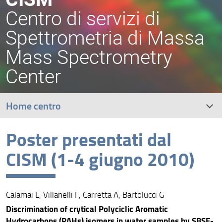
Centro di servizi di
Spettrometria di Massa
Mass Spectrometry
Center
Home centro
Poster presentati dal
Ricerca
CISM (1-4 giugno 2010)
Analisi
Dipartimenti afferenti
Calamai L, Villanelli F, Carretta A, Bartolucci G
Consiglio Direttivo
Discrimination of crytical Polyciclic Aromatic
Hydrocarbons (PAHs) isomers in water samples by SBSE-