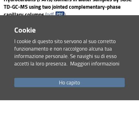
Personale
TD-GC-MS using two jointed complementary-phase
capillary columns
(
pdf
)
Strumenti
Calamai L, Villanelli F, Sebastiani E, Roberts G
Cookie
Improving GC-MS quantitative analysis of free aminoacids
Pubblicazioni
by PTV injection and Dynamic Background Compensation
I cookie di questo sito servono al suo corretto
on the acquired chromatograms (
pdf
)
funzionamento e non raccolgono alcuna tua
Applicazioni
informazione personale. Se navighi su di esso
accetti la loro presenza.
Maggiori informazioni
Condividi
Congressi e convegni
Regolamento
Ho capito
Mappa del sito
Research
RSS feed
Analysis
Privacy
Note Legali
Staff
Accessibilità e usabilità
Monitoraggio