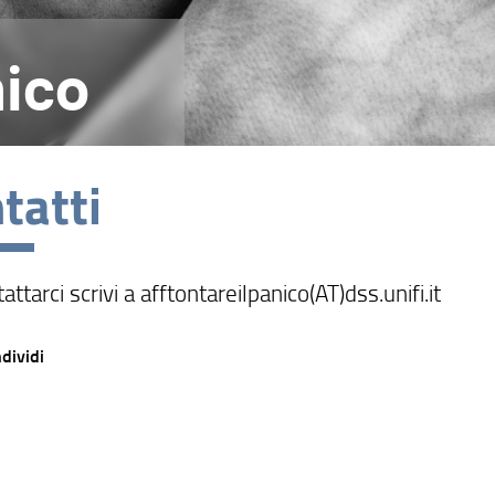
nico
tatti
attarci scrivi a afftontareilpanico(AT)dss.unifi.it
dividi